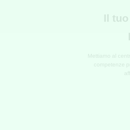
Il tu
Mettiamo al centro
competenze pra
af