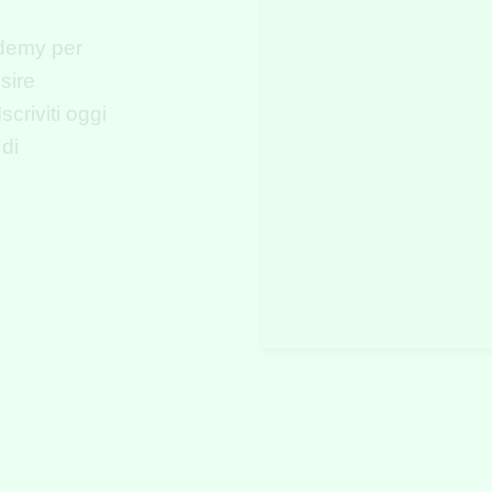
cademy per
sire
criviti oggi
 di