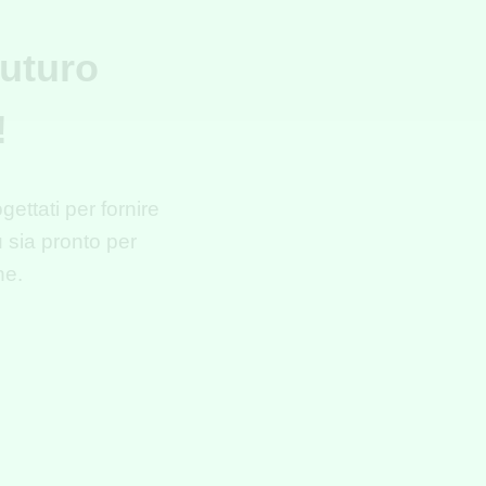
futuro
!
gettati per fornire
 sia pronto per
ne
.