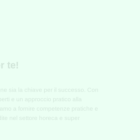
r te!
one sia la chiave per il successo. Con
perti e un approccio pratico alla
iamo a fornire
competenze
pratiche e
te nel settore horeca e super